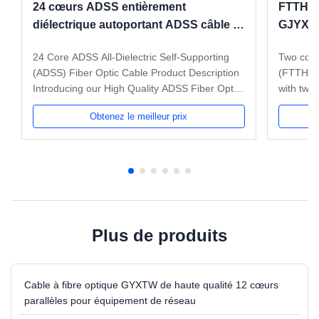
24 cœurs ADSS entièrement
FTTH D
diélectrique autoportant ADSS câble à
GJYXCH
fibre optique SM G652D avec fil
câbles 
24 Core ADSS All-Dielectric Self-Supporting
Two core
d'aramide
G657A
(ADSS) Fiber Optic Cable Product Description
(FTTH) ap
Introducing our High Quality ADSS Fiber Optic
with two 
Cable , designed to deliver reliable and
dielectr
Obtenez le meilleur prix
efficient communication across long distances.
reinforc
This 24 Core ADSS Cable utilizes Single Mode
LSZH oute
(SM) G652D fibers and is ...
is very li
Plus de produits
Cable à fibre optique GYXTW de haute qualité 12 cœurs
parallèles pour équipement de réseau