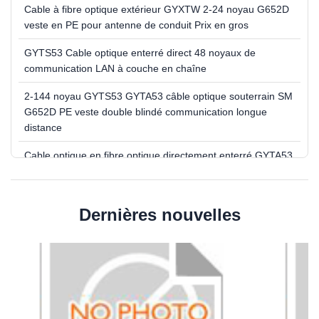
Cable à fibre optique extérieur GYXTW 2-24 noyau G652D
veste en PE pour antenne de conduit Prix en gros
GYTS53 Cable optique enterré direct 48 noyaux de
communication LAN à couche en chaîne
2-144 noyau GYTS53 GYTA53 câble optique souterrain SM
G652D PE veste double blindé communication longue
distance
Cable optique en fibre optique directement enterré GYTA53
4 8 12 24 Noyau pour les réseaux de communication
GYTA extérieur câble à fibre optique 80 noyau d'acier
Dernières nouvelles
construction d'Internet d'enterrement direct
Figure 8 GYTC8S Cabine optique Autoportante 12 36 48 96
câble optique à base de câble avec haute résistance à la
traction Internet aérien de qualité
GYTC8S fig. 8 red suelta multi du mode solo du tube
G652D de l'auto-assistance de la base du câble à fibre