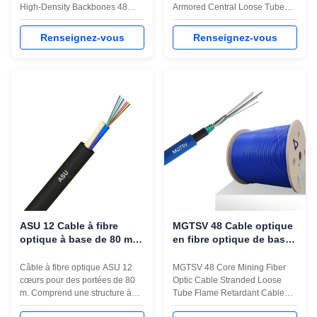
dorsales haute densité
High-Density Backbones 48
Armored Central Loose Tube
Core GYTS Outdoor Fiber Optic
Cable GYXTW Outdoor Fiber
Cable for High-Density
Optic Cable for Aerial and Duct
Renseignez-vous
Renseignez-vous
Backbone Networks GYTS Fiber
Installation GYXTW Fiber Optic
Optic Cable is a widely used
Cable is a popular outdoor
outdoor armored fiber optic
armored fiber cable designed
cable designed for long-
for reliable communication
distance communication and
networks. It adopts a central
backbone network
loose tube ...
construction...
ASU 12 Cable à fibre
MGTSV 48 Cable optique
optique à base de 80 m
en fibre optique de base
de portée
pour l'exploitation
minière avec enveloppe
Câble à fibre optique ASU 12
MGTSV 48 Core Mining Fiber
ignifuge et blindage en
cœurs pour des portées de 80
Optic Cable Stranded Loose
ruban d'acier
m. Comprend une structure à
Tube Flame Retardant Cable
tube unique, 12 fibres
MGTSV 48 Core Mining Fiber