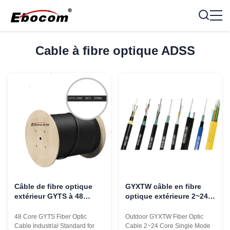
Cable à fibre optique ADSS
Câble de fibre optique
GYXTW câble en fibre
extérieur GYTS à 48
optique extérieure 2~24
cœurs avec blindage en
cœurs en mode unique
ruban d'acier et
câble central blindé en
48 Core GYTS Fiber Optic
Outdoor GYXTW Fiber Optic
monomode G652D pour
tube lâche
Cable Industrial Standard for
Cable 2~24 Core Single Mode