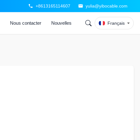
+8613165114607
yulia@yibocable.com
é
Nous contacter
Nouvelles
Français