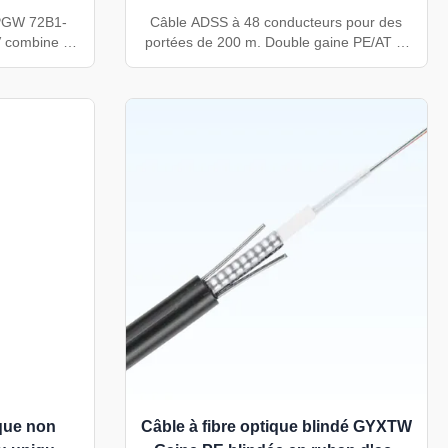
 220KV
de portée mode unique G652D
OPGW 72B1-
Câble ADSS à 48 conducteurs pour des
 combine la
portées de 200 m. Double gaine PE/AT et
ication par
renfort aramide pour une durabilité
 144 noyaux,
extrême face aux intempéries. 100%
able, une
diélectrique, sans danger pour les lignes à
evée et des
haute tension. Les fibres G.652D
(fibres
garantissent des performances fiables sur
ux normes
longue distance. OEM accepté.
4-10.
ique non
Câble à fibre optique blindé GYXTW