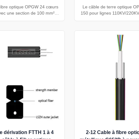
transversale
transmission 110KV
 fibre optique OPGW 24 cœurs
Le câble de terre optique 
ec une section de 100 mm²
150 pour lignes 110KV/220KV
e construction à tube unique
mise à la terre et la commun
oxydable, une armure en acier
fibre optique. Comprend 72 à
te d'aluminium et 24 fibres
des tubes en acier inoxyd
monomodes. Conçu pour les
capacité de court-circuit él
transport haute tension et les
options personnalisables 
ions entre sous-stations, il
G652D/G657A). Conforme a
 résistance mécanique et une
IEEE 1138, CEI 60794-
à la corrosion exceptionnelles
conforme aux normes IEEE
1138/IEC 60794.
e dérivation FTTH 1 à 4
2-12 Cable à fibre opt